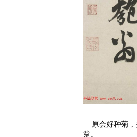
原会好种菊，
翁。